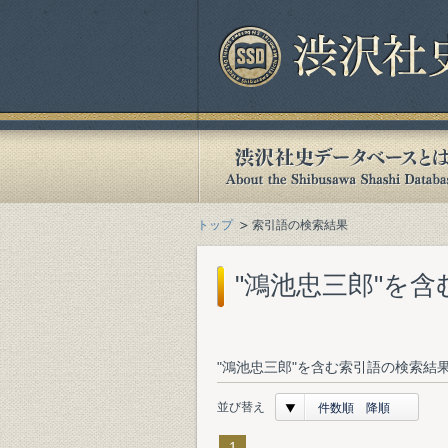
トップ
索引語の検索結果
"鴻池忠三郎"を
"鴻池忠三郎"を含む索引語の検索結果
並び替え
件数順 降順
1