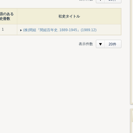
語のある
社史タイトル
史冊数
1
(株)間組『間組百年史. 1889-1945』(1989.12)
表示件数
20件