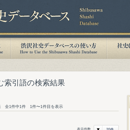
含む索引語の検索結果
 全1件中1件 1件〜1件目を表示
表示件数
20件