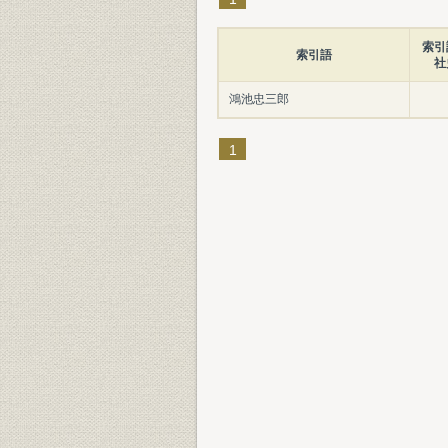
索引
索引語
社
鴻池忠三郎
1