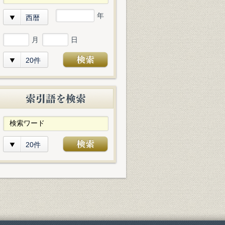
年
西暦
月
日
20件
20件