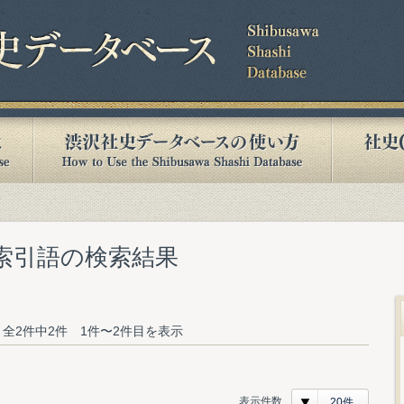
む索引語の検索結果
全2件中2件 1件〜2件目を表示
表示件数
20件