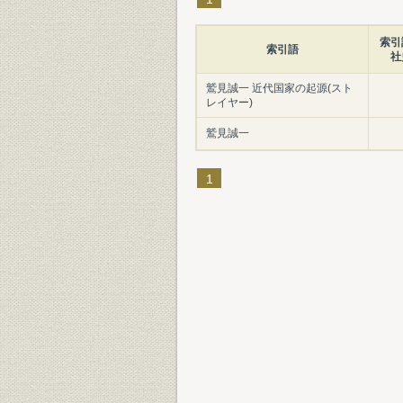
索引
索引語
社
鷲見誠一 近代国家の起源(スト
レイヤー)
鷲見誠一
1