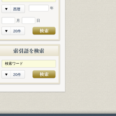
年
西暦
月
日
20件
20件