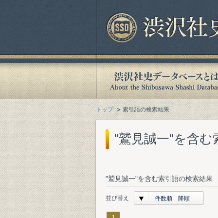
トップ
索引語の検索結果
"鷲見誠一"を含
"鷲見誠一"を含む索引語の検索結果 
並び替え
件数順 降順
1