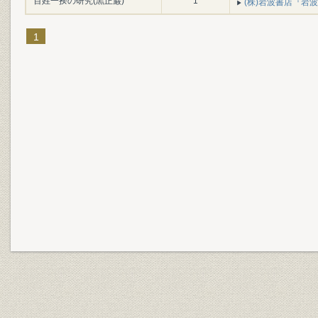
百姓一揆の研究(黒正巌)
1
(株)岩波書店『岩波書
1