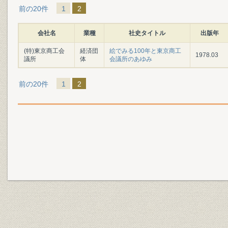
前の20件
1
2
会社名
業種
社史タイトル
出版年
(特)東京商工会
経済団
絵でみる100年と東京商工
1978.03
議所
体
会議所のあゆみ
前の20件
1
2