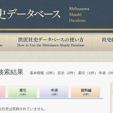
検索結果
基本情報（0件） 目次（0件） 索引（1件） 年表（0
索引
年表
資料編
（1件）
（0件）
（0件）
る社史は収録されていません。