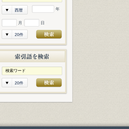
年
西暦
月
日
20件
20件