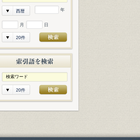
年
西暦
月
日
20件
20件