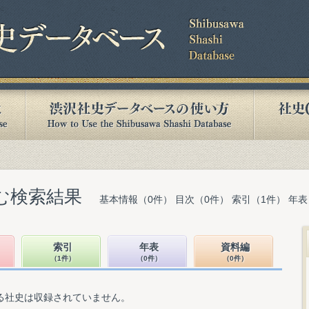
含む検索結果
基本情報（0件） 目次（0件） 索引（1件） 年表
索引
年表
資料編
（1件）
（0件）
（0件）
る社史は収録されていません。