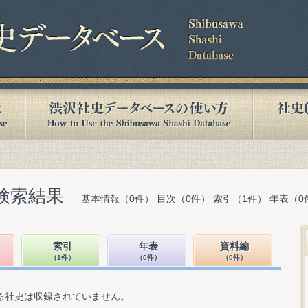
検索結果
基本情報（0件） 目次（0件） 索引（1件） 年表（0
索引
年表
資料編
（1件）
（0件）
（0件）
る社史は収録されていません。