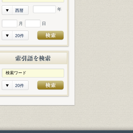
年
西暦
月
日
20件
20件