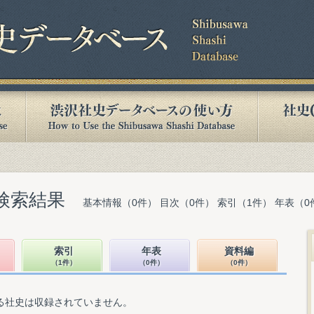
検索結果
基本情報（0件） 目次（0件） 索引（1件） 年表（0
索引
年表
資料編
（1件）
（0件）
（0件）
る社史は収録されていません。