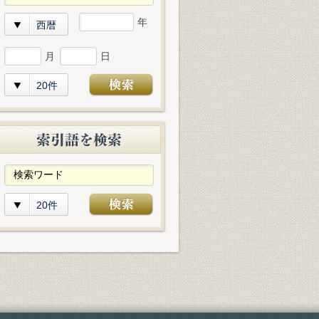
年
西暦
月
日
20件
20件