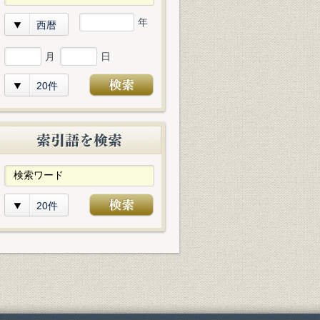
年
西暦
月
日
20件
20件