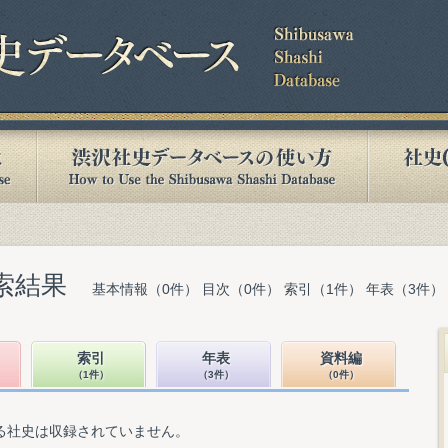
索結果
基本情報（0件） 目次（0件） 索引（1件） 年表（3件）
索引
年表
資料編
（1件）
（3件）
（0件）
る社史は収録されていません。