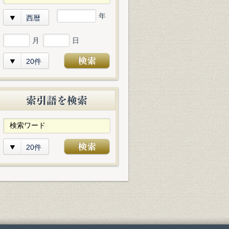
年
西暦
月
日
20件
20件