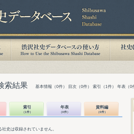
検索結果
基本情報（0件） 目次（0件） 索引（1件） 年表（0
索引
年表
資料編
（1件）
（0件）
（0件）
る社史は収録されていません。