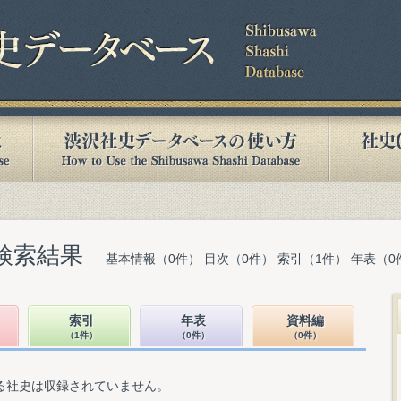
検索結果
基本情報（0件） 目次（0件） 索引（1件） 年表（0
索引
年表
資料編
（1件）
（0件）
（0件）
る社史は収録されていません。