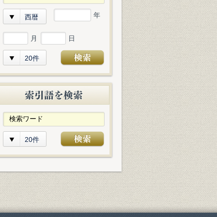
年
西暦
月
日
20件
20件