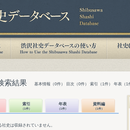
検索結果
基本情報（0件） 目次（0件） 索引（1件） 年表（1
索引
年表
資料編
（1件）
（1件）
（1件）
る社史は収録されていません。