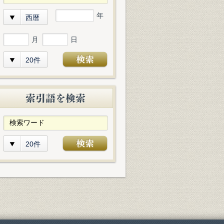
年
西暦
月
日
20件
20件