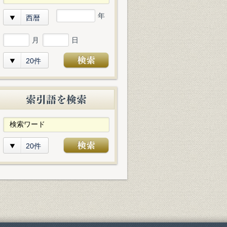
年
西暦
月
日
20件
20件