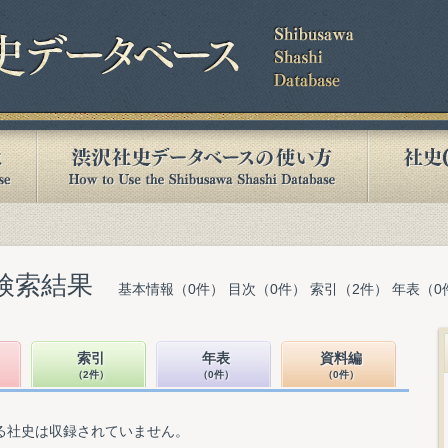
検索結果
基本情報（0件） 目次（0件） 索引（2件） 年表（0
索引
年表
資料編
（2件）
（0件）
（0件）
る社史は収録されていません。