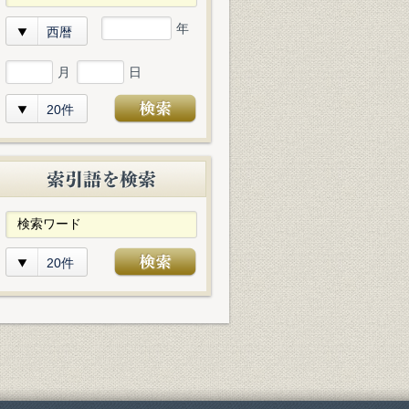
年
西暦
月
日
20件
20件