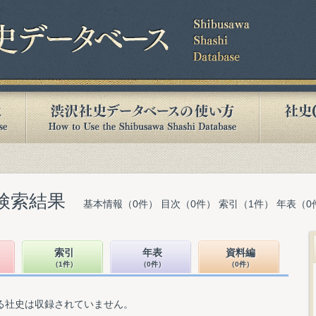
検索結果
基本情報（0件） 目次（0件） 索引（1件） 年表（0
索引
年表
資料編
（1件）
（0件）
（0件）
る社史は収録されていません。