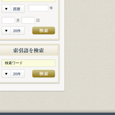
年
西暦
月
日
20件
20件