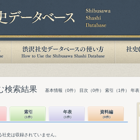
含む検索結果
基本情報（0件） 目次（0件） 索引（1件） 年表
索引
年表
資料編
（1件）
（1件）
（0件）
る社史は収録されていません。