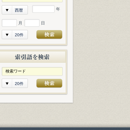
年
西暦
月
日
20件
20件