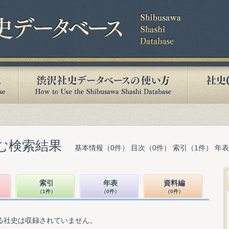
含む検索結果
基本情報（0件） 目次（0件） 索引（1件） 年
索引
年表
資料編
（1件）
（0件）
（0件）
る社史は収録されていません。