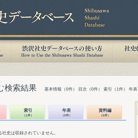
含む検索結果
基本情報（0件） 目次（0件） 索引（1件） 年表
索引
年表
資料編
（1件）
（0件）
（0件）
る社史は収録されていません。