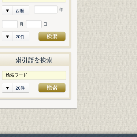
年
西暦
月
日
20件
20件