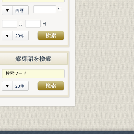
年
西暦
月
日
20件
20件