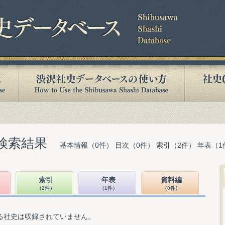
検索結果
基本情報（0件） 目次（0件） 索引（2件） 年表（1
索引
年表
資料編
（2件）
（1件）
（0件）
る社史は収録されていません。