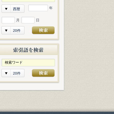
年
西暦
月
日
20件
20件