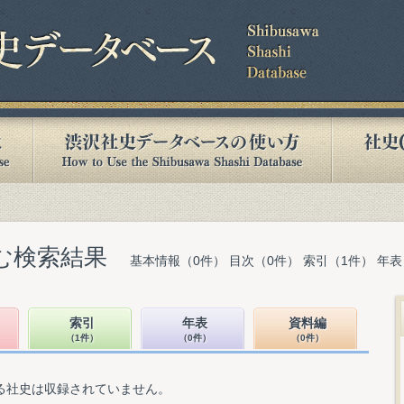
含む検索結果
基本情報（0件） 目次（0件） 索引（1件） 年表
索引
年表
資料編
（1件）
（0件）
（0件）
る社史は収録されていません。