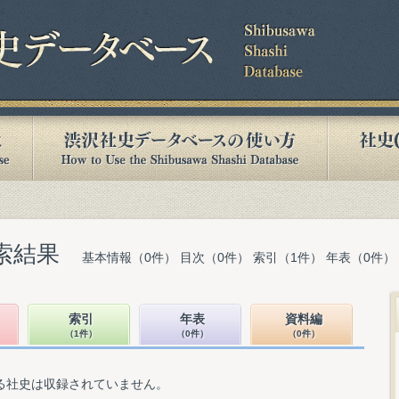
索結果
基本情報（0件） 目次（0件） 索引（1件） 年表（0件）
索引
年表
資料編
（1件）
（0件）
（0件）
る社史は収録されていません。