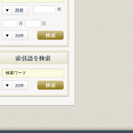
年
西暦
月
日
20件
20件