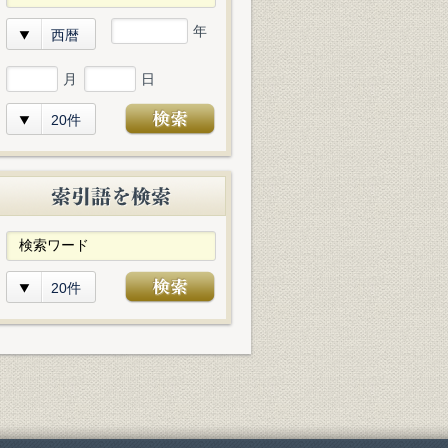
年
西暦
月
日
20件
20件