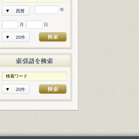
年
西暦
月
日
20件
20件