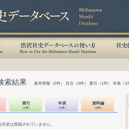
検索結果
基本情報（0件） 目次（0件） 索引（1件） 年表（1
索引
年表
資料編
（1件）
（1件）
（0件）
る社史は収録されていません。