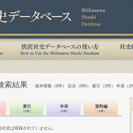
検索結果
基本情報（0件） 目次（0件） 索引（2件） 年表（2
索引
年表
資料編
（2件）
（2件）
（1件）
る社史は収録されていません。