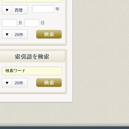
年
西暦
月
日
20件
20件