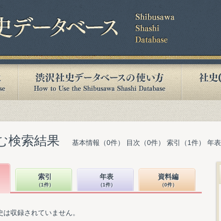
含む検索結果
基本情報（0件） 目次（0件） 索引（1件） 年
索引
年表
資料編
（1件）
（1件）
（0件）
史は収録されていません。