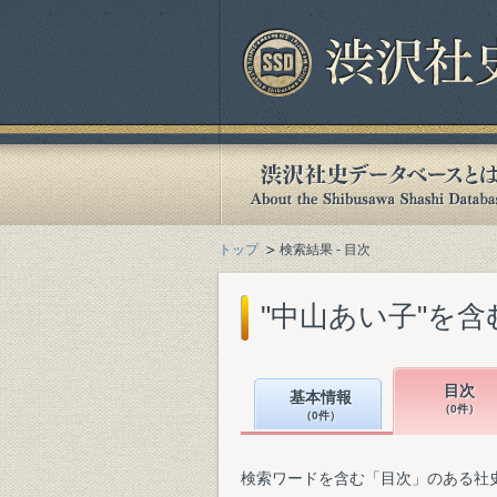
トップ
検索結果 - 目次
"中山あい子"を
目次
基本情報
（0件）
（0件）
検索ワードを含む「目次」のある社