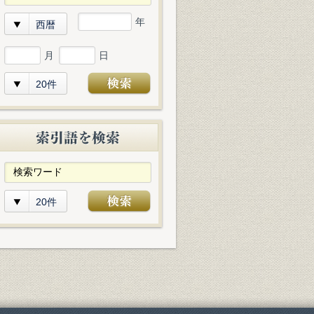
年
西暦
月
日
20件
20件