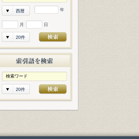
年
西暦
月
日
20件
20件