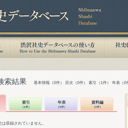
検索結果
基本情報（0件） 目次（0件） 索引（1件） 年表（0
索引
年表
資料編
（1件）
（0件）
（0件）
史は収録されていません。