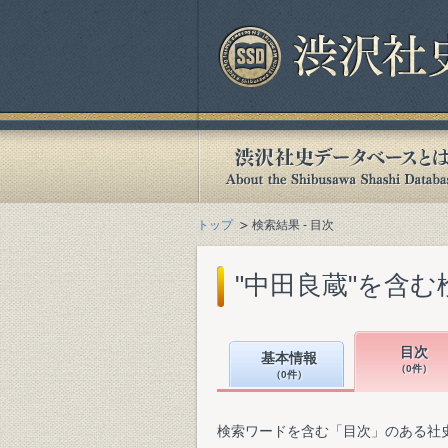
トップ
検索結果 - 目次
"中田良蔵"を含む
目次
基本情報
（0件）
（0件）
検索ワードを含む「目次」のある社