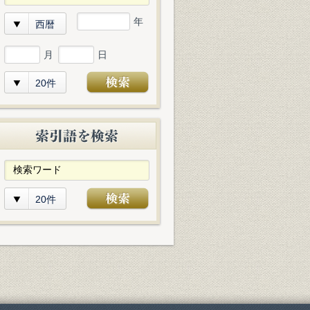
年
西暦
月
日
20件
20件