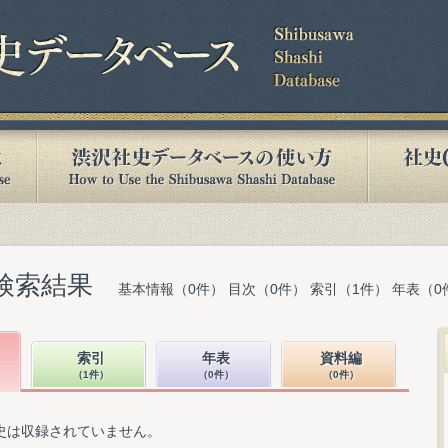
検索結果
基本情報（0件） 目次（0件） 索引（1件） 年表（0
索引
年表
資料編
（1件）
（0件）
（0件）
史は収録されていません。