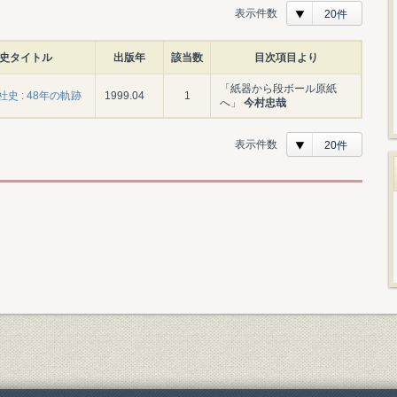
表示件数
20件
史タイトル
出版年
該当数
目次項目より
「紙器から段ボール原紙
史 : 48年の軌跡
1999.04
1
へ」
今村忠哉
表示件数
20件