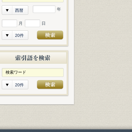
年
西暦
月
日
20件
20件