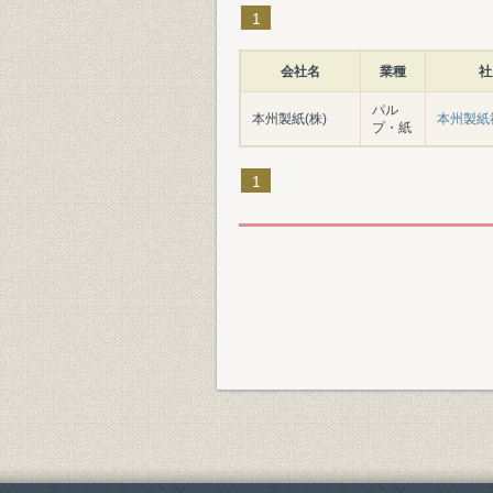
1
会社名
業種
社
パル
本州製紙(株)
本州製紙社
プ・紙
1