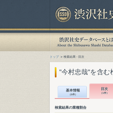
トップ
検索結果 - 目次
"今村忠哉"を含む
目次
基本情報
（1件）
（0件）
検索結果の業種割合