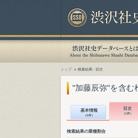
トップ
検索結果 - 目次
"加藤辰弥"を含む
目次
基本情報
（1件）
（0件）
検索結果の業種割合