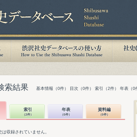
検索結果
基本情報（0件） 目次（0件） 索引（2件） 年表（0
索引
年表
資料編
（2件）
（0件）
（0件）
史は収録されていません。