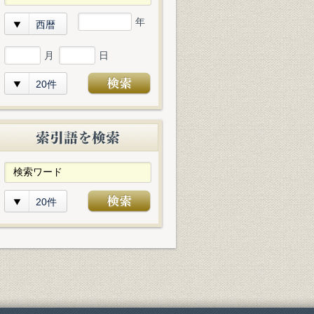
年
西暦
月
日
20件
20件