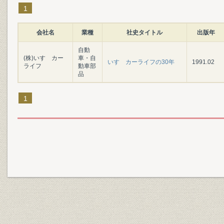
1
会社名
業種
社史タイトル
出版年
自動
(株)いすゞカー
車・自
いすゞカーライフの30年
1991.02
ライフ
動車部
品
1