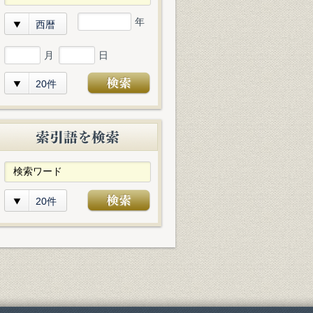
年
西暦
月
日
20件
20件