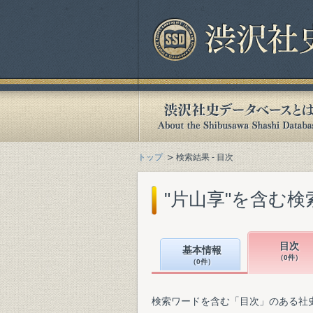
トップ
検索結果 - 目次
"片山享"を含む検
目次
基本情報
（0件）
（0件）
検索ワードを含む「目次」のある社