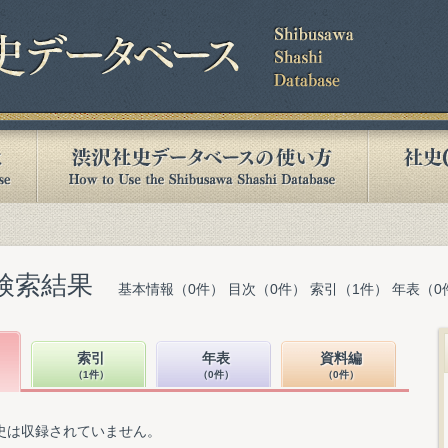
検索結果
基本情報（0件） 目次（0件） 索引（1件） 年表（0
索引
年表
資料編
（1件）
（0件）
（0件）
史は収録されていません。