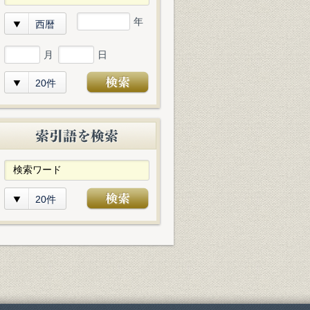
年
西暦
月
日
20件
20件