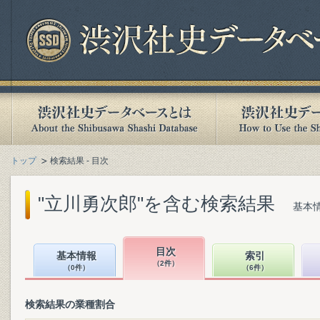
トップ
検索結果 - 目次
"立川勇次郎"を含む検索結果
基本情
目次
基本情報
索引
（2件）
（0件）
（6件）
検索結果の業種割合