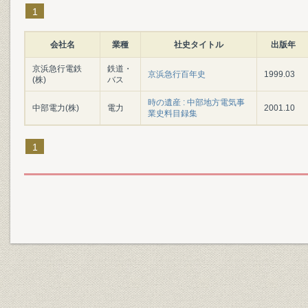
1
会社名
業種
社史タイトル
出版年
京浜急行電鉄
鉄道・
京浜急行百年史
1999.03
(株)
バス
時の遺産 : 中部地方電気事
中部電力(株)
電力
2001.10
業史料目録集
1