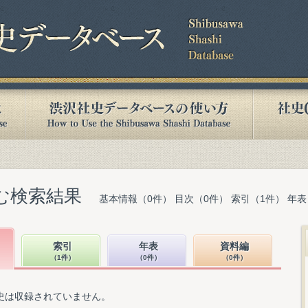
含む検索結果
基本情報（0件） 目次（0件） 索引（1件） 年表
索引
年表
資料編
（1件）
（0件）
（0件）
史は収録されていません。