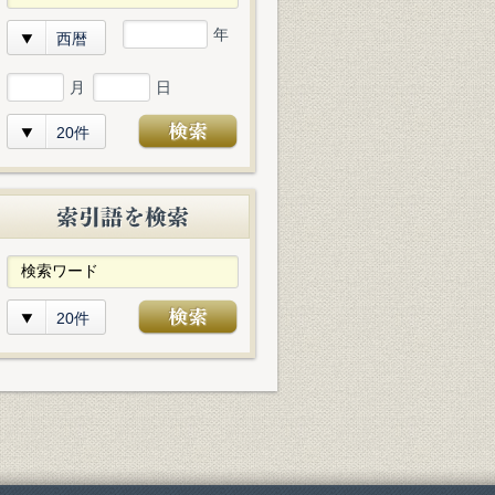
年
西暦
月
日
20件
20件