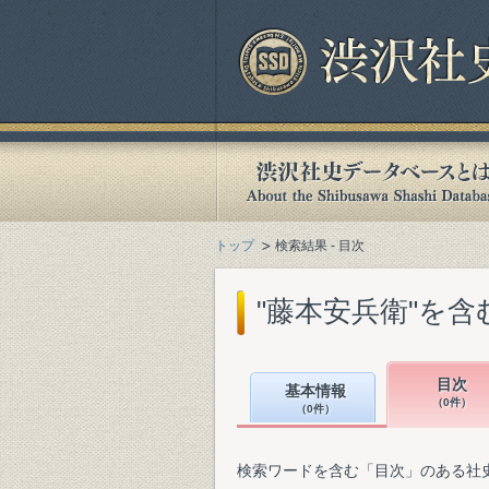
トップ
検索結果 - 目次
"藤本安兵衛"を
目次
基本情報
（0件）
（0件）
検索ワードを含む「目次」のある社