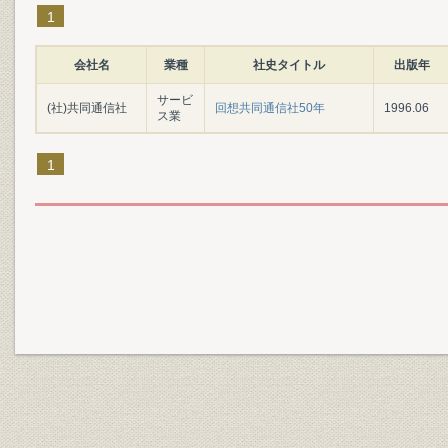
1
会社名
業種
社史タイトル
出版年
サービ
(社)共同通信社
回想共同通信社50年
1996.06
ス業
1