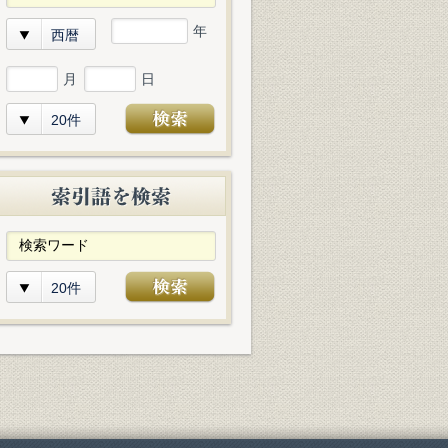
年
西暦
月
日
20件
20件