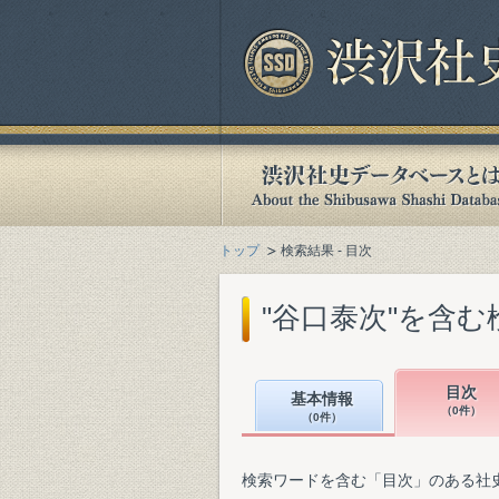
トップ
検索結果 - 目次
"谷口泰次"を含む
目次
基本情報
（0件）
（0件）
検索ワードを含む「目次」のある社