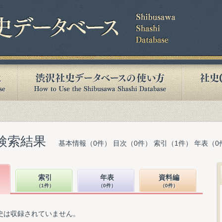
検索結果
基本情報（0件） 目次（0件） 索引（1件） 年表（0
索引
年表
資料編
（1件）
（0件）
（0件）
史は収録されていません。