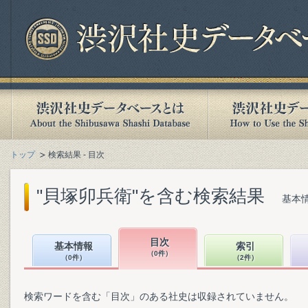
トップ
検索結果 - 目次
"貝塚卯兵衛"を含む検索結果
基本情
目次
基本情報
索引
（0件）
（0件）
（2件）
検索ワードを含む「目次」のある社史は収録されていません。