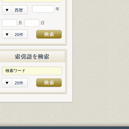
年
西暦
月
日
20件
20件