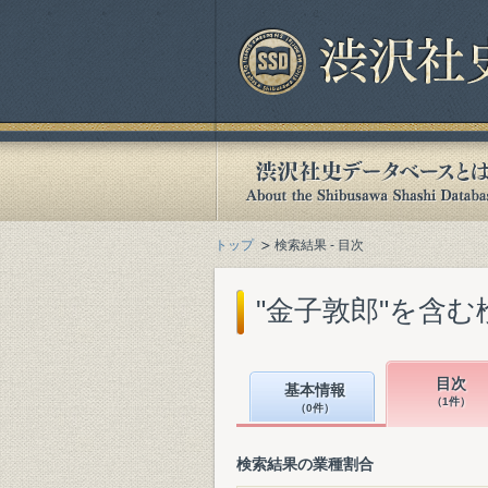
トップ
検索結果 - 目次
"金子敦郎"を含む
目次
基本情報
（1件）
（0件）
検索結果の業種割合