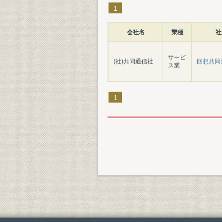
1
会社名
業種
社
サービ
(社)共同通信社
回想共同
ス業
1