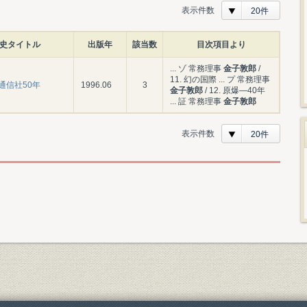
表示件数
20件
史タイトル
出版年
該当数
目次項目より
... ゾ 常務理事
金子敦郎
/
11. 幻の国際 ... プ 常務理事
通信社50年
1996.06
3
金子敦郎
/ 12. 原爆―40年
... 証 常務理事
金子敦郎
表示件数
20件