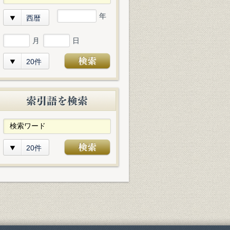
年
西暦
月
日
20件
20件