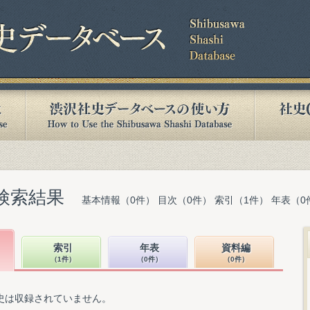
検索結果
基本情報（0件） 目次（0件） 索引（1件） 年表（0
索引
年表
資料編
（1件）
（0件）
（0件）
史は収録されていません。