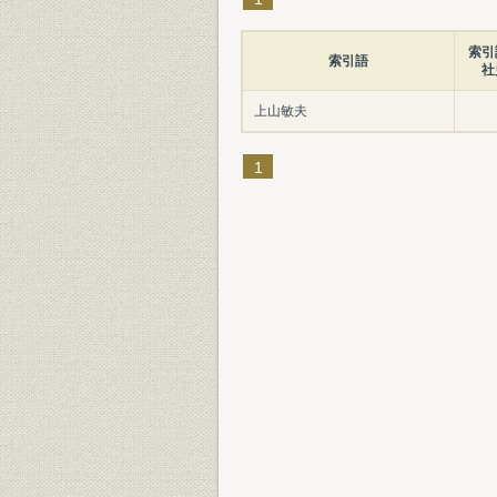
索引
索引語
社
上山敏夫
1