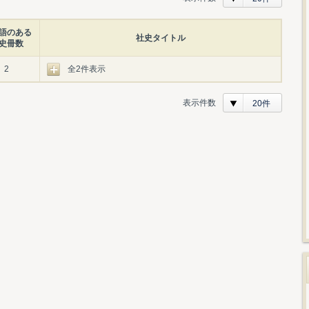
語のある
社史タイトル
史冊数
2
全2件表示
表示件数
20件