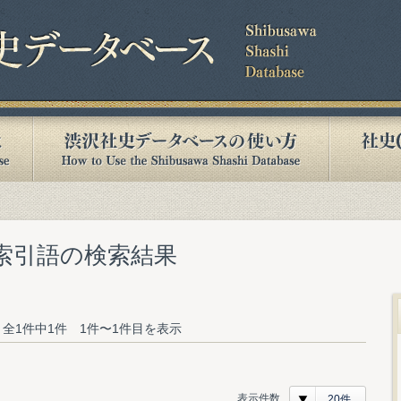
む索引語の検索結果
全1件中1件 1件〜1件目を表示
表示件数
20件