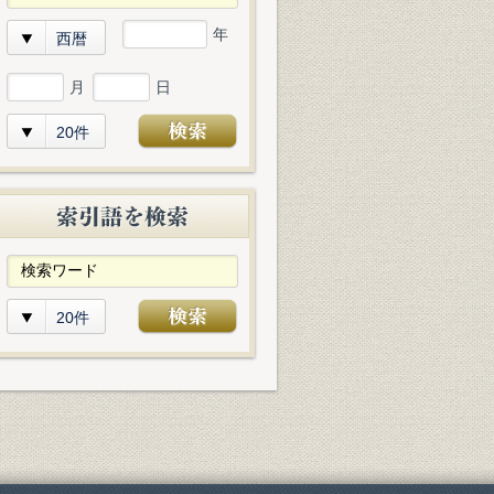
年
西暦
月
日
20件
20件