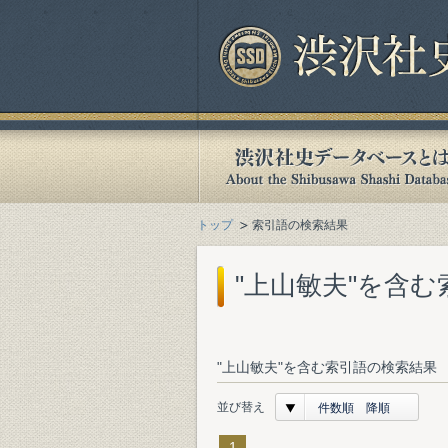
トップ
索引語の検索結果
"上山敏夫"を含
"上山敏夫"を含む索引語の検索結果 
並び替え
件数順 降順
1