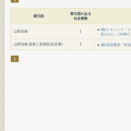
索引語のある
索引語
社史冊数
(株)トキメック『ト
山田光雄
1
史の上に』(1996.1
山田光雄 温度と其測定法(共著)
1
(株)岩波書店『岩波書
1