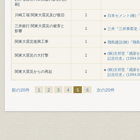
刷]
川崎工場 関東大震災及び復旧
1
日本セメント(株)『七
三井銀行 関東大震災の被害と
1
三井『三井事業史. 本篇
影響
関東大震災復興工事
1
飛島建設(株)『飛島建
(株)文祥堂『感謝を
関東大震災の大打撃
1
記念社史』(1994.0
(株)文祥堂『感謝を
関東大震災からの再起
1
記念社史』(1994.0
前の20件
1
2
3
4
5
6
次の20件