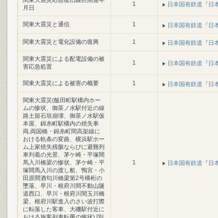
関東大震災応急復旧線区開通年
1
日本国有鉄道『日本国
月日
関東大震災と通信
1
日本国有鉄道『日本国
関東大震災と電化設備の復興
1
日本国有鉄道『日本国
関東大震災による配電設備の被
1
日本国有鉄道『日本国
害応急処置
関東大震災による被害の概要
1
日本国有鉄道『日本国
関東大震災(飯田町駅構内ホー
ムの惨状、御茶ノ水駅付近の線
路土留石垣崩壊、御茶ノ水駅仮
本屋、錦糸町駅構内の焼失車
両,両国橋・錦糸町間高架線に
おける軌条の変曲、横浜駅ホー
ム上家焼失残骸ならびに避難列
車列着の光景、茅ケ崎・平塚間
馬入川橋梁の惨状、茅ケ崎・平
1
日本国有鉄道『日本国
塚間馬入川の渡し船、鴨宮・小
田原間酒匂川橋梁第2号構桁の
墜落、早川・根府川間不動山隧
道西口、早川・根府川間玉川橋
梁、根府川駅進入のさい波打際
に転落した客車、大磯駅付近に
おける旅客列車転覆の惨状) [別