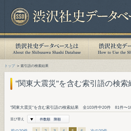
トップ
索引語の検索結果
"関東大震災"を含む索引語の検索
"関東大震災"を含む索引語の検索結果 全103件中20件 81件〜1
並び替え
件数順 降順
前の20件
1
2
3
4
5
6
次の20件