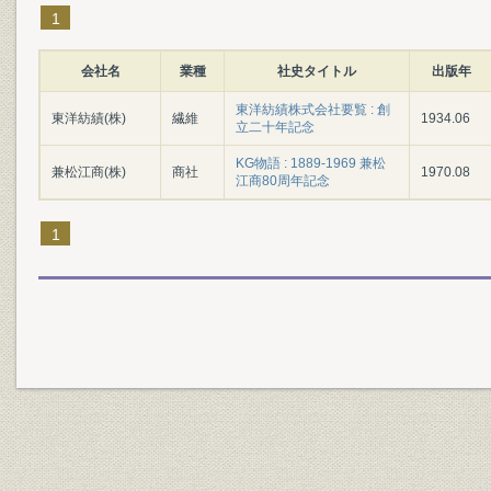
1
会社名
業種
社史タイトル
出版年
東洋紡績株式会社要覧 : 創
東洋紡績(株)
繊維
1934.06
立二十年記念
KG物語 : 1889-1969 兼松
兼松江商(株)
商社
1970.08
江商80周年記念
1