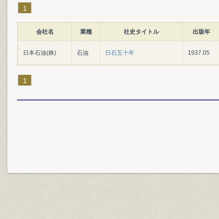
1
会社名
業種
社史タイトル
出版年
日本石油(株)
石油
日石五十年
1937.05
1