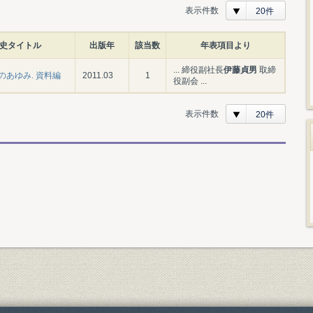
表示件数
20件
史タイトル
出版年
該当数
年表項目より
... 締役副社長
伊藤貞男
取締
のあゆみ. 資料編
2011.03
1
役副会 ...
表示件数
20件