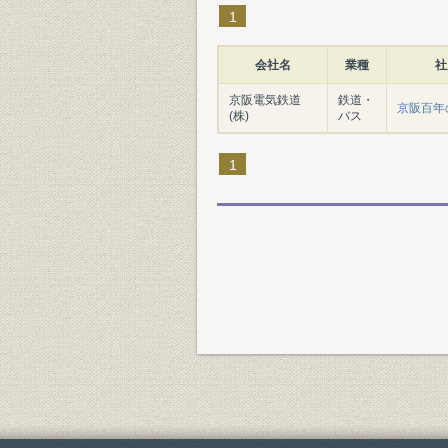
1
会社名
業種
社
京阪電気鉄道
鉄道・
京阪百年
(株)
バス
1