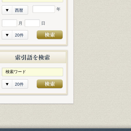
年
西暦
月
日
20件
20件