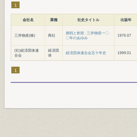
1
会社名
業種
社史タイトル
出版年
挑戦と創造 : 三井物産一〇
三井物産(株)
商社
1976.07
〇年のあゆみ
(社)経済団体連
経済団
経済団体連合会五十年史
1999.01
合会
体
1