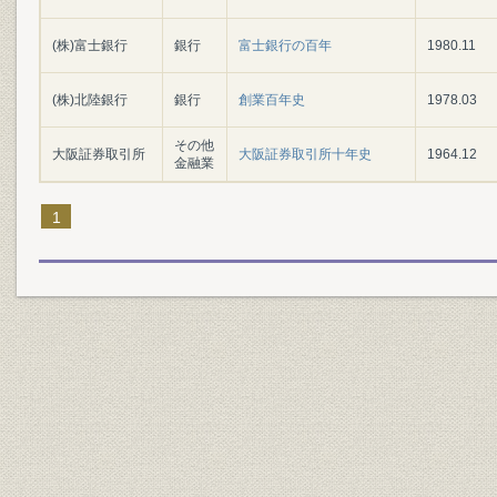
(株)富士銀行
銀行
富士銀行の百年
1980.11
(株)北陸銀行
銀行
創業百年史
1978.03
その他
大阪証券取引所
大阪証券取引所十年史
1964.12
金融業
1