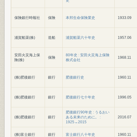
史
保険銀行時報社
保険
本邦生命保険業史
1933.09
浦賀船渠(株)
造船
浦賀船渠六十年史
1957.06
安田火災海上保
80年史 : 安田火災海上保険
保険
1968.11
険(株)
株式会社
(株)肥後銀行
銀行
肥後銀行史
1960.11
(株)肥後銀行
銀行
肥後銀行七十年史
1996.05
肥後銀行90年史 : うるおい
(株)肥後銀行
銀行
ある未来のために。 :
2016.07
1925→2015
(株)富士銀行
銀行
富士銀行八十年史
1960.11