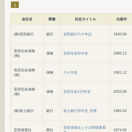
1
会社名
業種
社史タイトル
出版年
(株)安田銀行
銀行
安田銀行六十年誌
1940.09
安田生命保険
保険
安田生命百年史
1980.12
(相)
安田生命保険
保険
八十年史
1961.12
(相)
安田生命保険
保険
安田生命123年史
2003.09
(相)
(株)富士銀行
銀行
富士銀行百年史. 別巻
1982.03
安田保善社とその関係事業
安田保善社
商社
1974.06