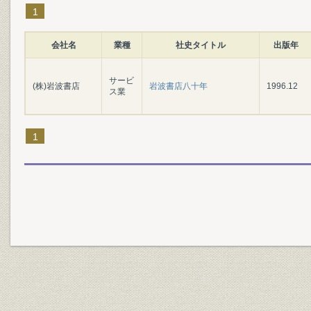
1
会社名
業種
社史タイトル
出版年
サービ
(株)岩波書店
岩波書店八十年
1996.12
ス業
1