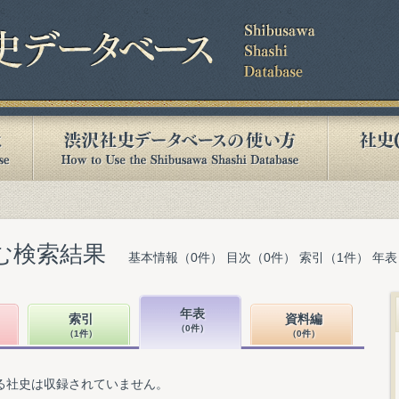
含む検索結果
基本情報（0件） 目次（0件） 索引（1件） 年表
年表
索引
資料編
（0件）
（1件）
（0件）
る社史は収録されていません。