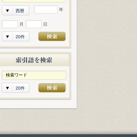
年
西暦
月
日
20件
20件