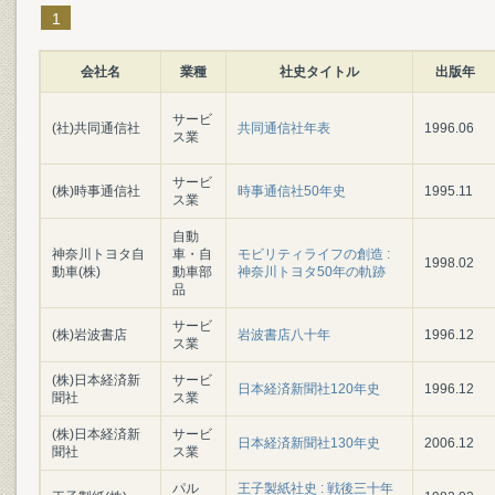
1
会社名
業種
社史タイトル
出版年
サービ
(社)共同通信社
共同通信社年表
1996.06
ス業
サービ
(株)時事通信社
時事通信社50年史
1995.11
ス業
自動
神奈川トヨタ自
車・自
モビリティライフの創造 :
1998.02
動車(株)
動車部
神奈川トヨタ50年の軌跡
品
サービ
(株)岩波書店
岩波書店八十年
1996.12
ス業
(株)日本経済新
サービ
日本経済新聞社120年史
1996.12
聞社
ス業
(株)日本経済新
サービ
日本経済新聞社130年史
2006.12
聞社
ス業
パル
王子製紙社史 : 戦後三十年