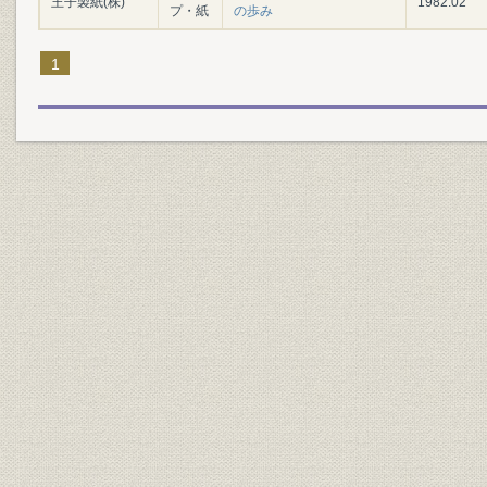
王子製紙(株)
1982.02
プ・紙
の歩み
1